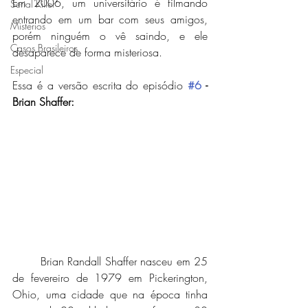
Em 2006, um universitário é filmando 
Serial Killer
entrando em um bar com seus amigos, 
Mistérios
porém ninguém o vê saindo, e ele 
Casos Brasileiros
desaparece de forma misteriosa. 
Especial
Essa é a versão escrita do episódio 
#6
 - 
Brian Shaffer:
	Brian Randall Shaffer nasceu em 25 
de fevereiro de 1979 em Pickerington, 
Ohio, uma cidade que na época tinha 