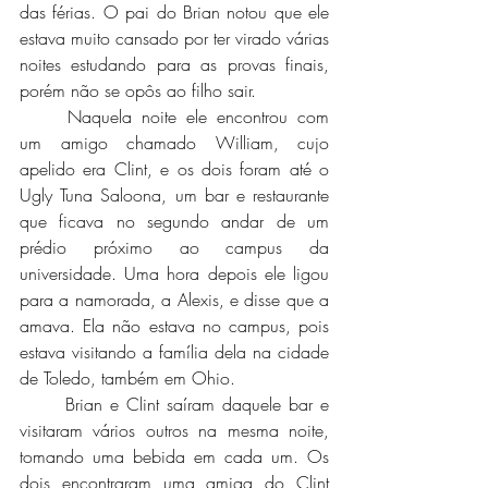
das férias. O pai do Brian notou que ele 
estava muito cansado por ter virado várias 
noites estudando para as provas finais, 
porém não se opôs ao filho sair.
	Naquela noite ele encontrou com 
um amigo chamado William, cujo 
apelido era Clint, e os dois foram até o 
Ugly Tuna Saloona, um bar e restaurante 
que ficava no segundo andar de um 
prédio próximo ao campus da 
universidade. Uma hora depois ele ligou 
para a namorada, a Alexis, e disse que a 
amava. Ela não estava no campus, pois 
estava visitando a família dela na cidade 
de Toledo, também em Ohio. 
	Brian e Clint saíram daquele bar e 
visitaram vários outros na mesma noite, 
tomando uma bebida em cada um. Os 
dois encontraram uma amiga do Clint 