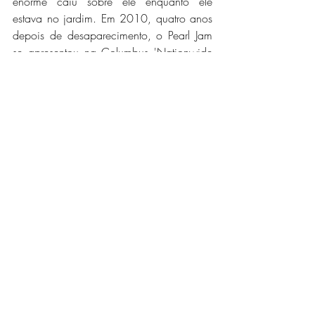
enorme caiu sobre ele enquanto ele 
estava no jardim. Em 2010, quatro anos 
depois de desaparecimento, o Pearl Jam 
se apresentou na Columbus 'Nationwide 
Arena, um local que ficava mais ou 
menos três quilômetros do Ugly Tuna 
Saloona. O vocalista Eddie Vedder 
dedicou a música "Come Back" ao Brian, 
que era um grande fã da banda e disse 
“onde quer que você esteja, ainda 
estamos pensando em você”.
	Em 2016, quando completou 10 
anos do desaparecimento, algumas 
pessoas foram entrevistadas, dentre elas o 
Derek e a Alexis. Alexis conseguiu seguir 
com sua vida, conheceu outra pessoa, se 
casou e teve filhos, mas disse que nunca 
esqueceu Brian. Derek passou anos se 
sentindo culpado por não ter evitado o 