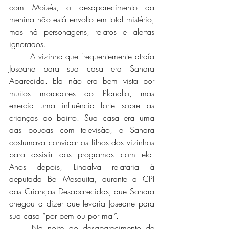
com Moisés, o desaparecimento da 
menina não está envolto em total mistério, 
mas há personagens, relatos e alertas 
ignorados. 
	A vizinha que frequentemente atraía 
Joseane para sua casa era Sandra 
Aparecida. Ela não era bem vista por 
muitos moradores do Planalto, mas 
exercia uma influência forte sobre as 
crianças do bairro. Sua casa era uma 
das poucas com televisão, e Sandra 
costumava convidar os filhos dos vizinhos 
para assistir aos programas com ela. 
Anos depois, Lindalva relataria à 
deputada Bel Mesquita, durante a CPI 
das Crianças Desaparecidas, que Sandra 
chegou a dizer que levaria Joseane para 
sua casa “por bem ou por mal”. 
	Na noite do desaparecimento de 