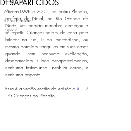
DESAPARECIDOS
Serial Killer
Mistérios
- Entre 1998 e 2001, no bairro Planalto, 
periferia de Natal, no Rio Grande do 
Casos Brasileiros
Norte, um padrão macabro começou a 
Especial
se repetir. Crianças saíam de casa para 
brincar na rua, ir ao mercadinho, ou 
mesmo dormiam tranquilos em suas casas 
quando, sem nenhuma explicação, 
desapareciam. Cinco desaparecimentos, 
nenhuma testemunha, nenhum corpo, e 
nenhuma resposta.
Essa é a versão escrita do episódio 
#112
- As Crianças do Planalto.