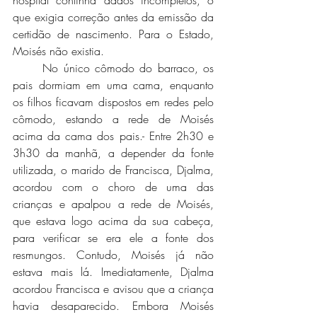
hospital continha dados incompletos, o 
que exigia correção antes da emissão da 
certidão de nascimento. Para o Estado, 
Moisés não existia. 
	No único cômodo do barraco, os 
pais dormiam em uma cama, enquanto 
os filhos ficavam dispostos em redes pelo 
cômodo, estando a rede de Moisés 
acima da cama dos pais.- Entre 2h30 e 
3h30 da manhã, a depender da fonte 
utilizada, o marido de Francisca, Djalma, 
acordou com o choro de uma das 
crianças e apalpou a rede de Moisés, 
que estava logo acima da sua cabeça, 
para verificar se era ele a fonte dos 
resmungos. Contudo, Moisés já não 
estava mais lá. Imediatamente, Djalma 
acordou Francisca e avisou que a criança 
havia desaparecido. Embora Moisés 