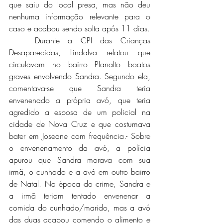
que saiu do local presa, mas não deu 
nenhuma informação relevante para o 
caso e acabou sendo solta após 11 dias. 
	Durante a CPI das Crianças 
Desaparecidas, Lindalva relatou que 
circulavam no bairro Planalto boatos 
graves envolvendo Sandra. Segundo ela, 
comentava-se que Sandra teria 
envenenado a própria avó, que teria 
agredido a esposa de um policial na 
cidade de Nova Cruz e que costumava 
bater em Joseane com frequência.- Sobre 
o envenenamento da avó, a polícia 
apurou que Sandra morava com sua 
irmã, o cunhado e a avó em outro bairro 
de Natal. Na época do crime, Sandra e 
a irmã teriam tentado envenenar a 
comida do cunhado/marido, mas a avó 
das duas acabou comendo o alimento e 