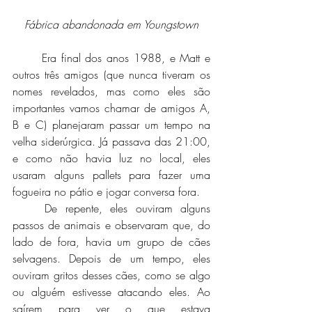
Fábrica abandonada em Youngstown
	Era final dos anos 1988, e Matt e 
outros três amigos (que nunca tiveram os 
nomes revelados, mas como eles são 
importantes vamos chamar de amigos A, 
B e C) planejaram passar um tempo na 
velha siderúrgica. Já passava das 21:00, 
e como não havia luz no local, eles 
usaram alguns pallets para fazer uma 
fogueira no pátio e jogar conversa fora. 
	De repente, eles ouviram alguns 
passos de animais e observaram que, do 
lado de fora, havia um grupo de cães 
selvagens. Depois de um tempo, eles 
ouviram gritos desses cães, como se algo 
ou alguém estivesse atacando eles. Ao 
saírem para ver o que estava 