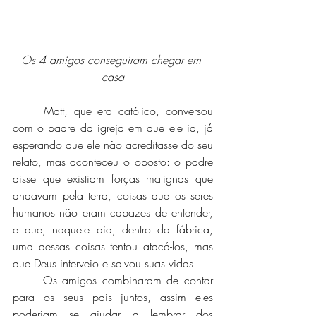
Os 4 amigos conseguiram chegar em 
casa
	Matt, que era católico, conversou 
com o padre da igreja em que ele ia, já 
esperando que ele não acreditasse do seu 
relato, mas aconteceu o oposto: o padre 
disse que existiam forças malignas que 
andavam pela terra, coisas que os seres 
humanos não eram capazes de entender, 
e que, naquele dia, dentro da fábrica, 
uma dessas coisas tentou atacá-los, mas 
que Deus interveio e salvou suas vidas. 
	Os amigos combinaram de contar 
para os seus pais juntos, assim eles 
poderiam se ajudar a lembrar dos 