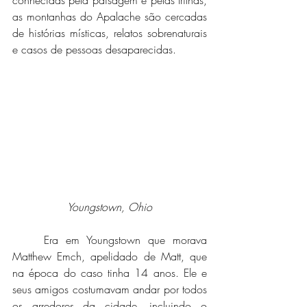
conhecidas pela paisagem e pelas trilhas, 
as montanhas do Apalache são cercadas 
de histórias místicas, relatos sobrenaturais 
e casos de pessoas desaparecidas.
Youngstown, Ohio
	Era em Youngstown que morava 
Matthew Emch, apelidado de Matt, que 
na época do caso tinha 14 anos. Ele e 
seus amigos costumavam andar por todos 
os arredores da cidade, incluindo o 