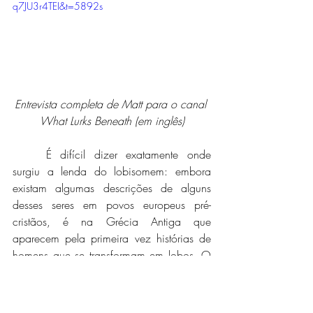
q7JU3r4TEI&t=5892s
Entrevista completa de Matt para o canal 
What Lurks Beneath (em inglês)
	É difícil dizer exatamente onde 
surgiu a lenda do lobisomem: embora 
existam algumas descrições de alguns 
desses seres em povos europeus pré-
cristãos, é na Grécia Antiga que 
aparecem pela primeira vez histórias de 
homens que se transformam em lobos. O 
primeiro lobisomem da literatura foi 
descrito por Pausânias, que era geógrafo, 
viajante e costumava colecionar histórias 