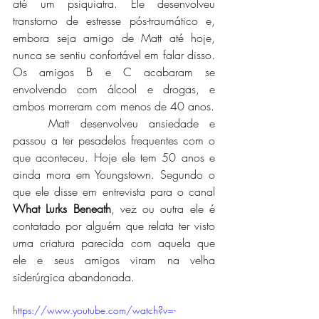
até um psiquiatra. Ele desenvolveu 
transtorno de estresse pós-traumático e, 
embora seja amigo de Matt até hoje, 
nunca se sentiu confortável em falar disso. 
Os amigos B e C acabaram se 
envolvendo com álcool e drogas, e 
ambos morreram com menos de 40 anos. 
	Matt desenvolveu ansiedade e 
passou a ter pesadelos frequentes com o 
que aconteceu. Hoje ele tem 50 anos e 
ainda mora em Youngstown. Segundo o 
que ele disse em entrevista para o canal 
What Lurks Beneath
, vez ou outra ele é 
contatado por alguém que relata ter visto 
uma criatura parecida com aquela que 
ele e seus amigos viram na velha 
siderúrgica abandonada.
https://www.youtube.com/watch?v=-