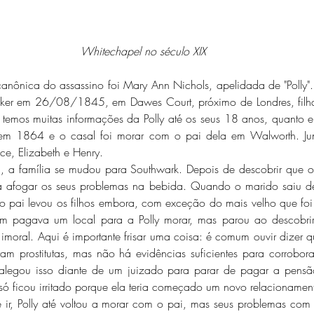
Whitechapel no século XIX
er em 26/08/1845, em Dawes Court, próximo de Londres, filha
temos muitas informações da Polly até os seus 18 anos, quanto e
 em 1864 e o casal foi morar com o pai dela em Walworth. Junt
ice, Elizabeth e Henry. 
 a afogar os seus problemas na bebida. Quando o marido saiu de
 o pai levou os filhos embora, com exceção do mais velho que foi
am pagava um local para a Polly morar, mas parou ao descobrir
moral. Aqui é importante frisar uma coisa: é comum ouvir dizer qu
ram prostitutas, mas não há evidências suficientes para corrobora
 alegou isso diante de um juizado para parar de pagar a pensã
só ficou irritado porque ela teria começado um novo relacionamen