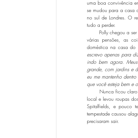
uma boa convivência en
se mudou para a casa de
no sul de Londres. O 
tudo a perder. 
	Polly chegou a ser presa por estar embriagada junto com outros moradores de rua. Após entrar e sair de 
várias pensões, as c
doméstica na casa do 
escrevo apenas para diz
indo bem agora. Meus 
grande, com jardins e ár
eu me mantenho dentro d
que você esteja bem e o 
	Nunca ficou claro o porquê, mas mesmo com todos esses reforços positivos, Polly acabou deixando o 
local e levou roupas d
Spitalfields, e pouco
tempestade causou alagam
precisaram sair. 