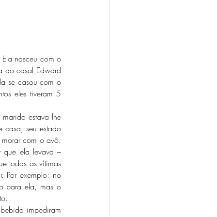
 do casal Edward 
la se casou com o 
os eles tiveram 5 
 casa, seu estado 
 morar com o avô. 
 que ela levava – 
e todas as vítimas 
r. Por exemplo: no 
o para ela, mas o 
to. 