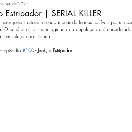
de out. de 2025
o Estripador | SERIAL KILLER
mulheres jovens estavam sendo mortas de formas horríveis por um ass
. O cenário entrou no imaginário da população e é considerado,
er sem solução da História.
do episódio 
#100
 - Jack, o Estripador.