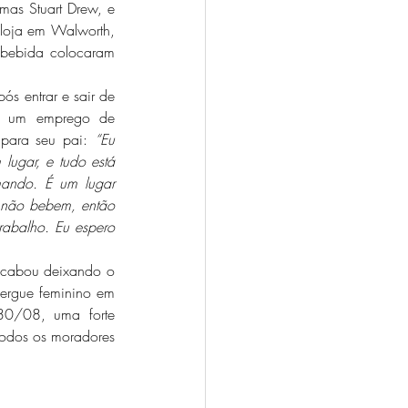
as Stuart Drew, e 
loja em Walworth, 
bebida colocaram 
u um emprego de 
para seu pai: 
“Eu 
ugar, e tudo está 
ando. É um lugar 
e não bebem, então 
rabalho. Eu espero 
ergue feminino em 
30/08, uma forte 
todos os moradores 