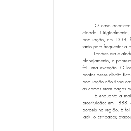
	O caso aconteceu em Londres, mais precisamente no distrito de Whitechapel, que fica no leste da 
cidade. Originalmente,
população, em 1338, foi
tanto para frequentar a
	Londres era e ainda é uma das grandes cidades da Europa, e com uma cidade crescendo sem nenhum 
planejamento, a pobreza
foi uma exceção. O loca
pontos desse distrito f
população não tinha cas
as camas eram pagas por
	E enquanto a maioria dos homens trabalhavam na indústria açucareira, para as mulheres sobrava a 
prostituição: em 1888,
bordeis na região. E foi
Jack, o Estripador, ataco