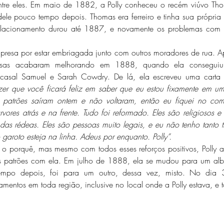
tre eles. Em maio de 1882, a Polly conheceu o recém viúvo Thom
le pouco tempo depois. Thomas era ferreiro e tinha sua própria 
relacionamento durou até 1887, e novamente os problemas com 
oisas acabaram melhorando em 1888, quando ela consegui
casal Samuel e Sarah Cowdry. De lá, ela escreveu uma carta 
er que você ficará feliz em saber que eu estou fixamente em um l
patrões saíram ontem e não voltaram, então eu fiquei no com
vores atrás e na frente. Tudo foi reformado. Eles são religiosos 
as rédeas. Eles são pessoas muito legais, e eu não tenho tanto t
garoto esteja na linha. Adeus por enquanto. Polly”.
os patrões com ela. Em julho de 1888, ela se mudou para um alb
 tempo depois, foi para um outro, dessa vez, misto. No dia 
entos em toda região, inclusive no local onde a Polly estava, e 