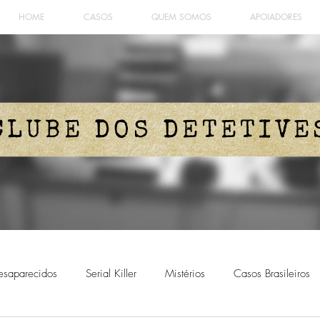
HOME
CASOS
QUEM SOMOS
APOIADORES
CLUBE DOS DETETIVE
esaparecidos
Serial Killer
Mistérios
Casos Brasileiros