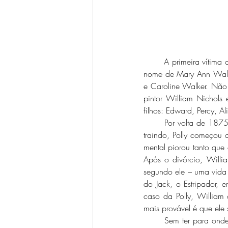
	A primeira vítima canônica do assassino foi Mary Ann Nichols, apelidada de "Polly". Ela nasceu com o 
nome de Mary Ann Walk
e Caroline Walker. Não 
pintor William Nichols
filhos: Edward, Percy, Al
	Por volta de 1875, a família se mudou para Southwark. Depois de descobrir que o marido estava lhe 
traindo, Polly começou
mental piorou tanto que
Após o divórcio, Willi
segundo ele – uma vida i
do Jack, o Estripador, e
caso da Polly, William
mais provável é que ele 
	Sem ter para onde ir, Polly até voltou a morar com o pai, mas seus problemas com bebida impediram 