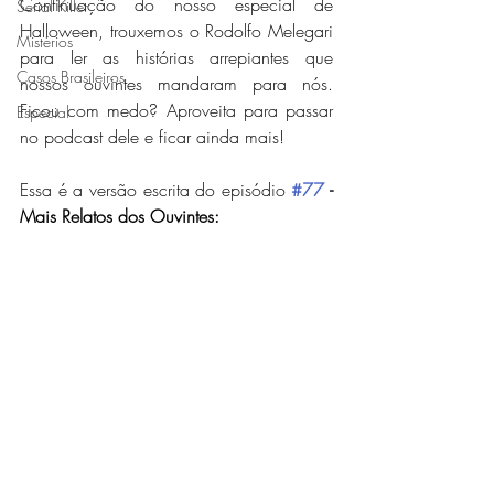
Continuação do nosso especial de 
Serial Killer
Halloween, trouxemos o Rodolfo Melegari 
Mistérios
para ler as histórias arrepiantes que 
Casos Brasileiros
nossos ouvintes mandaram para nós. 
Ficou com medo? Aproveita para passar 
Especial
no podcast dele e ficar ainda mais!
Essa é a versão escrita do episódio 
#77
 - 
Mais Relatos dos Ouvintes: