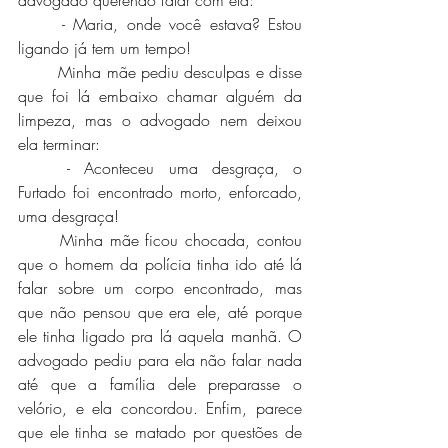
advogado querendo falar com ela:
	- Maria, onde você estava? Estou 
ligando já tem um tempo!
	Minha mãe pediu desculpas e disse 
que foi lá embaixo chamar alguém da 
limpeza, mas o advogado nem deixou 
ela terminar:
	- Aconteceu uma desgraça, o 
Furtado foi encontrado morto, enforcado, 
uma desgraça! 
	Minha mãe ficou chocada, contou 
que o homem da polícia tinha ido até lá 
falar sobre um corpo encontrado, mas 
que não pensou que era ele, até porque 
ele tinha ligado pra lá aquela manhã. O 
advogado pediu para ela não falar nada 
até que a família dele preparasse o 
velório, e ela concordou. Enfim, parece 
que ele tinha se matado por questões de 