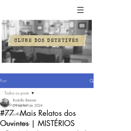
CLUBE DOS DETETIVES
Post
Todos os posts
Rodolfo Brenner
Todos os posts
29 de fev. de 2024
#77 - Mais Relatos dos
Crimes Reais
Ouvintes | MISTÉRIOS
Desaparecidos