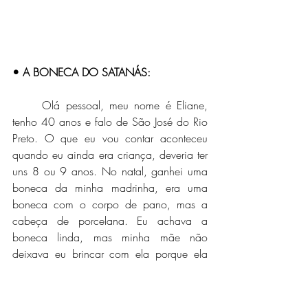
• A BONECA DO SATANÁS:
	Olá pessoal, meu nome é Eliane, 
tenho 40 anos e falo de São José do Rio 
Preto. O que eu vou contar aconteceu 
quando eu ainda era criança, deveria ter 
uns 8 ou 9 anos. No natal, ganhei uma 
boneca da minha madrinha, era uma 
boneca com o corpo de pano, mas a 
cabeça de porcelana. Eu achava a 
boneca linda, mas minha mãe não 
deixava eu brincar com ela porque ela 
tinha medo que eu quebrasse, então ela 
ficava posta em uma penteadeira antiga 
que ficava do lado da cama.